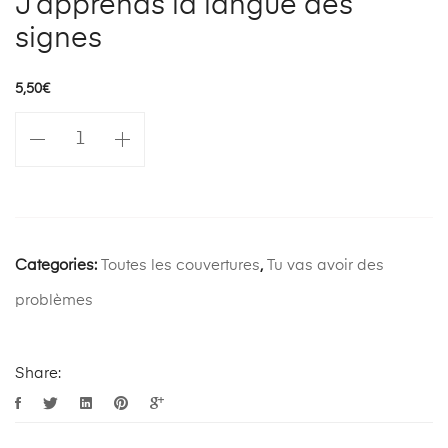
J’apprends la langue des
signes
5,50
€
quantité
de
J'apprends
la
langue
des
Categories:
Toutes les couvertures
,
Tu vas avoir des
signes
problèmes
Share: