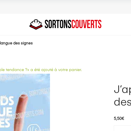
 langue des signes
 tendance ?» a été ajouté à votre panier.
J’a
des
5,50
€
quantité