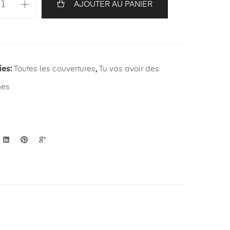
AJOUTER AU PANIER
ds
ies:
Toutes les couvertures
,
Tu vas avoir des
mes