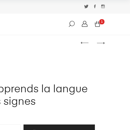
1
pprends la langue
 signes