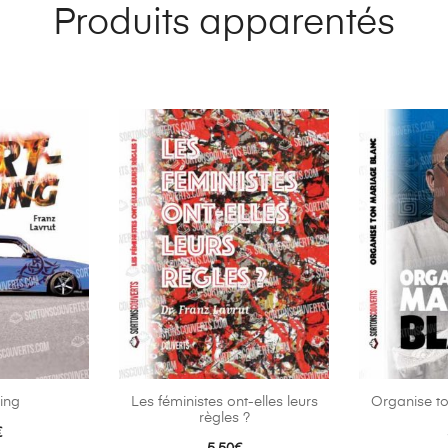
Produits apparentés
ning
Les féministes ont-elles leurs
Organise t
règles ?
€