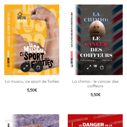
La muscu, ce sport de fiottes
La chimio : le cancer des
coiffeurs
5,50
€
5,50
€