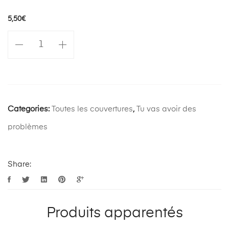
5,50
€
quantité
de
Je
suis
de
gauche
Categories:
Toutes les couvertures
,
Tu vas avoir des
et
problèmes
je
me
cache
Share:
Produits apparentés