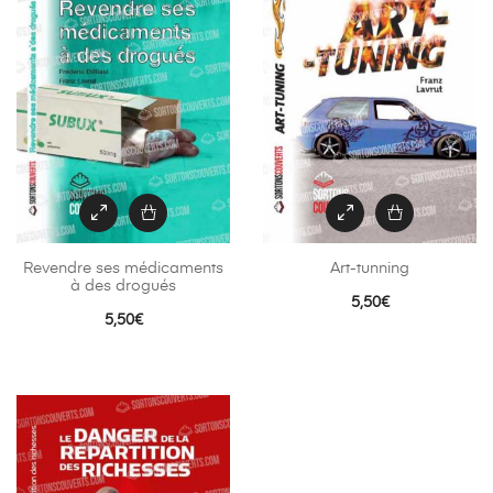
Revendre ses médicaments
Art-tunning
à des drogués
5,50
€
5,50
€