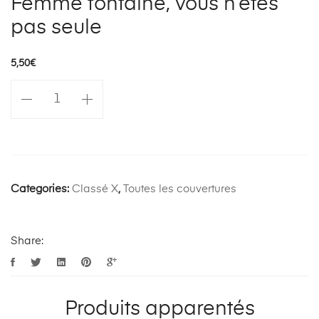
Femme fontaine, vous n’êtes
pas seule
5,50
€
quantité
de
Femme
fontaine,
vous
n'êtes
Categories:
Classé X
,
Toutes les couvertures
pas
seule
Share:
Produits apparentés