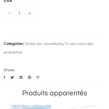
5,50
€
quantité
de
L'Argus
du
nourrisson
Categories:
Toutes les couvertures
,
Tu vas avoir des
problèmes
Share:
Produits apparentés