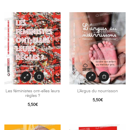
Les féministes ont-elles leurs
L’Argus du nourrisson
règles ?
5,50
€
5,50
€