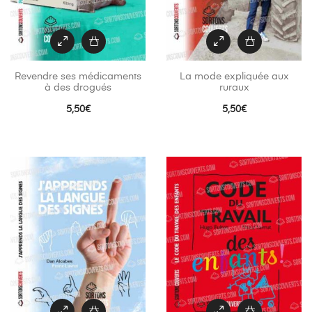
Revendre ses médicaments
La mode expliquée aux
à des drogués
ruraux
5,50
€
5,50
€