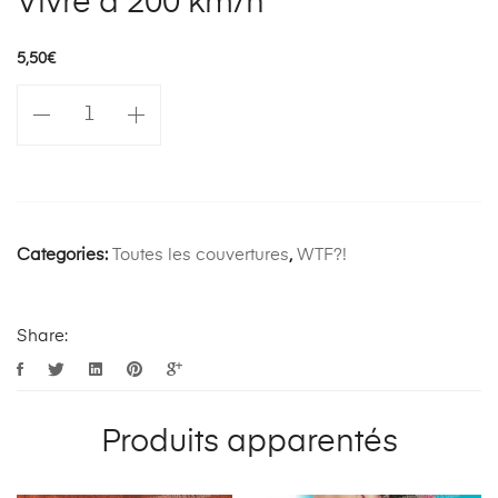
Vivre à 200 km/h
5,50
€
quantité
de
Vivre
à
200
km/h
Categories:
Toutes les couvertures
,
WTF?!
Share:
Produits apparentés