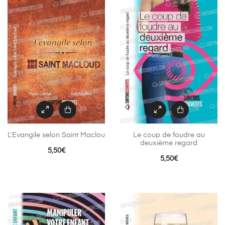
L’Evangile selon Saint Maclou
Le coup de foudre au
deuxième regard
5,50
€
5,50
€