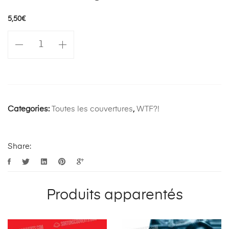
5,50
€
quantité
de
Le
coup
de
foudre
Categories:
Toutes les couvertures
,
WTF?!
au
deuxième
regard
Share:
Produits apparentés