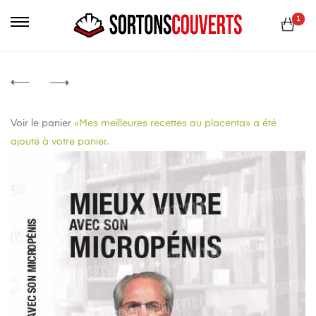
Primary
1
Menu
Voir le panier
«Mes meilleures recettes au placenta» a été
ajouté à votre panier.