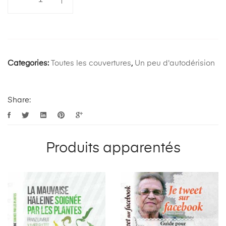
de
Mieux
vivre
avec
son
Categories:
Toutes les couvertures
,
Un peu d'autodérision
micropénis
Share:
Produits apparentés