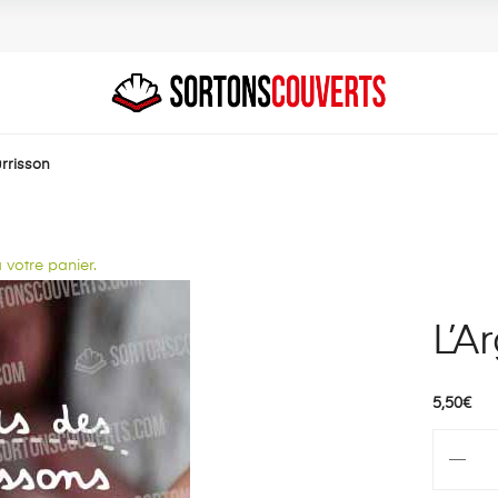
urrisson
 votre panier.
L’A
5,50
€
quantité
de