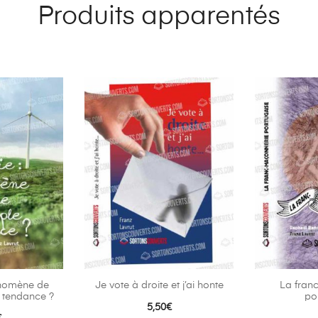
Produits apparentés
énomène de
Je vote à droite et j’ai honte
La fran
 tendance ?
po
5,50
€