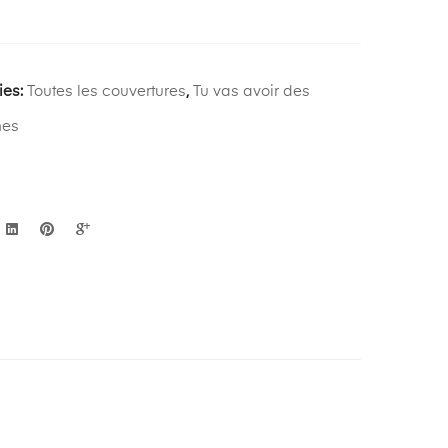
on
ies:
Toutes les couvertures
,
Tu vas avoir des
mes