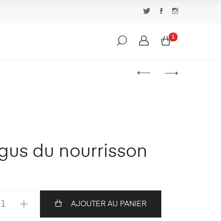
1
rgus du nourrisson
AJOUTER AU PANIER