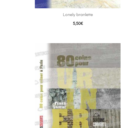
Lonely branlette
5,50
€