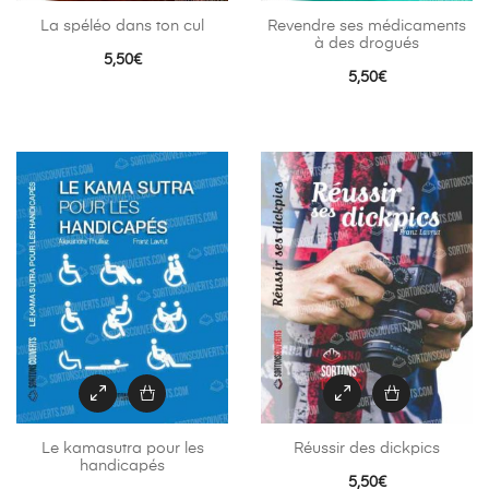
La spéléo dans ton cul
Revendre ses médicaments
à des drogués
5,50
€
5,50
€
Le kamasutra pour les
Réussir des dickpics
handicapés
5,50
€