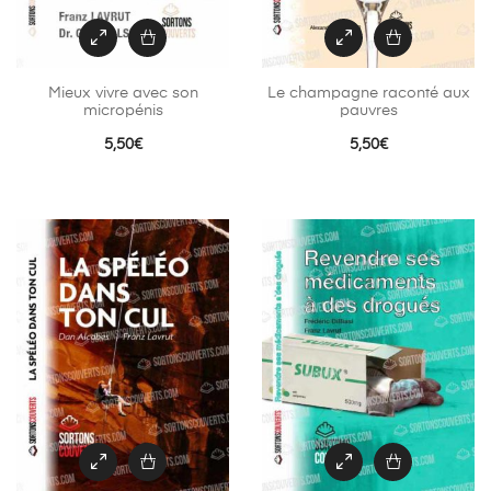
Mieux vivre avec son
Le champagne raconté aux
micropénis
pauvres
5,50
€
5,50
€