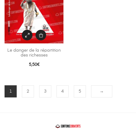
Le danger de la répartition
des richesses
5,50
€
1
2
3
4
5
→