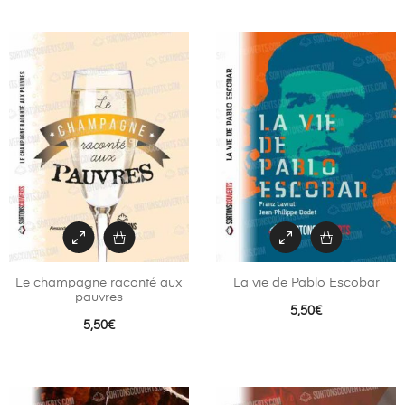
Le champagne raconté aux
La vie de Pablo Escobar
pauvres
5,50
€
5,50
€