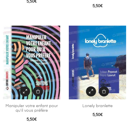
5,50
€
5,50
€
Manipuler votre enfant pour
Lonely branlette
qu’il vous préfère
5,50
€
5,50
€