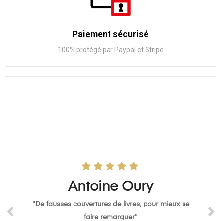
Paiement sécurisé
100% protégé par Paypal et Stripe
Antoine Oury
Juliette
"Des fausses couvertures de livre histoire de passer
"De fausses couvertures de livres, pour mieux se
faire remarquer"
pour un