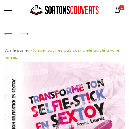
Primary
1
Menu
Voir le panier
«Tchiper pour les babtous» a été ajouté à votre
panier.