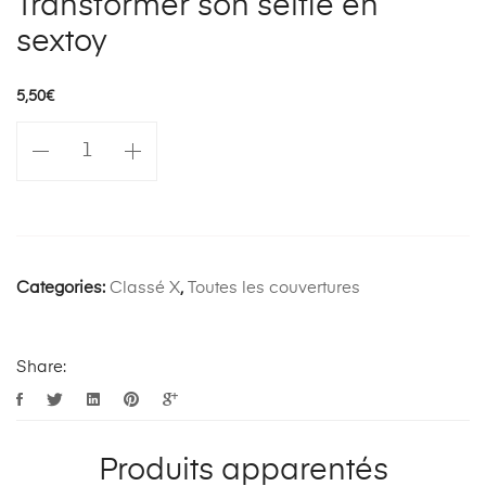
Transformer son selfie en
sextoy
5,50
€
quantité
de
Transformer
son
selfie
en
Categories:
Classé X
,
Toutes les couvertures
sextoy
Share:
Produits apparentés