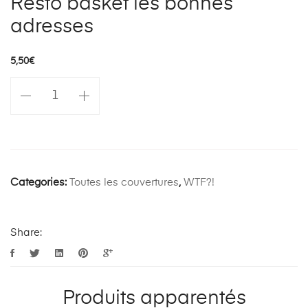
Resto basket les bonnes
adresses
5,50
€
quantité
de
Resto
basket
les
bonnes
Categories:
Toutes les couvertures
,
WTF?!
adresses
Share:
Produits apparentés