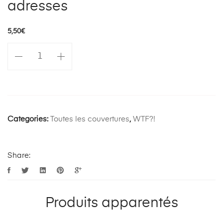
adresses
5,50
€
quantité
de
Resto
basket
les
bonnes
Categories:
Toutes les couvertures
,
WTF?!
adresses
Share:
Produits apparentés