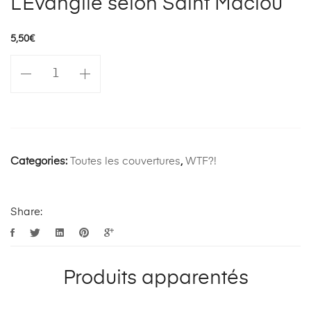
L’Evangile selon Saint Maclou
5,50
€
quantité
de
L'Evangile
selon
Saint
Maclou
Categories:
Toutes les couvertures
,
WTF?!
Share:
Produits apparentés