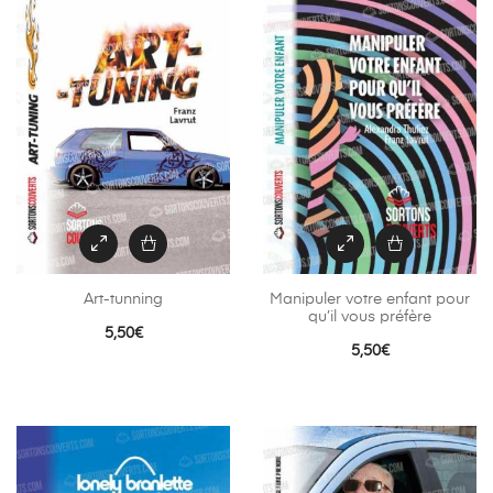
Art-tunning
Manipuler votre enfant pour
qu’il vous préfère
5,50
€
5,50
€