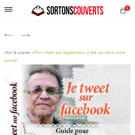
1
Voir le panier
«Mon chien est végétarien» a été ajouté à votre
panier.