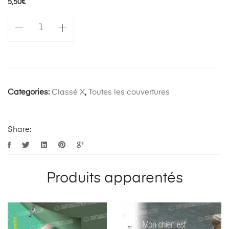
5,50
€
quantité
de
Fêtez
la
Sans-
Valentin
Categories:
Classé X
,
Toutes les couvertures
Share:
Produits apparentés