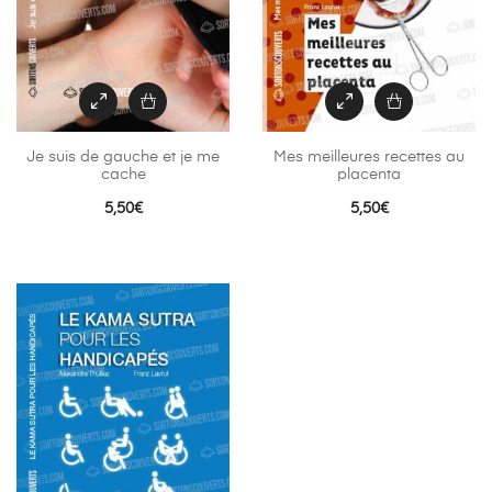
Je suis de gauche et je me
Mes meilleures recettes au
cache
placenta
5,50
€
5,50
€